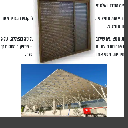
ה מודרני ואלגנטי ועמידות מעולה מפני קרני השמש.
ר יישומים חיצוניים, פרגולות אלומיניום יוצרות מאפיין אדריכלי קבוע המגדיר אזור
רים חיצוני,
נים מציעים שילוב חלק של פונקציונליות וגמישות עיצובית לשליטה בהצללה, שלא
 פתרונות חיצוניים מוצקים, צלונים שמורכבים מפסים רציפים – מספקים מחסום רך
יד יותר מפני אור וחום, הזמין במגוון רחב של אטימות ועד האפלה.