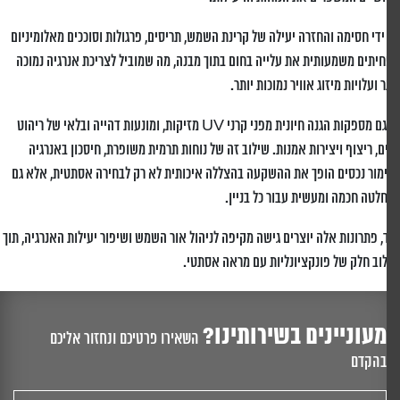
ידי חסימה והחזרה יעילה של קרינת השמש, תריסים, פרגולות וסוככים מאלומיניום
יתים משמעותית את עלייה בחום בתוך מבנה, מה שמוביל לצריכת אנרגיה נמוכה
ר ועלויות מיזוג אוויר נמוכות יותר.
גם מספקות הגנה חיונית מפני קרני
UV
מזיקות, ומונעות דהייה ובלאי של ריהוט
ם, ריצוף ויצירות אמנות. שילוב זה של נוחות תרמית משופרת, חיסכון באנרגיה
מור נכסים הופך את ההשקעה בהצללה איכותית לא רק לבחירה אסתטית, אלא גם
לטה חכמה ומעשית עבור כל בניין
.
, פתרונות אלה יוצרים גישה מקיפה לניהול אור השמש ושיפור יעילות האנרגיה, תוך
וב חלק של פונקציונליות עם מראה אסתטי
.
מעוניינים בשירותינו?
השאירו פרטיכם ונחזור אליכם
בהקדם