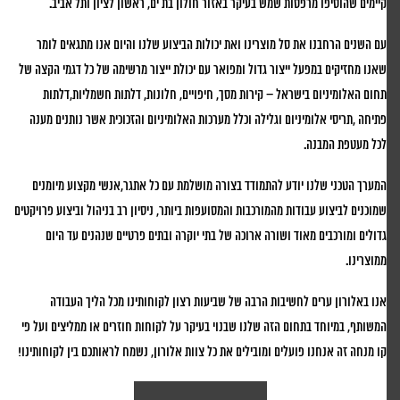
קיימים שהוסיפו מרפסות שמש בעיקר באזור חולון בת ים, ראשון לציון ותל אביב.
עם השנים הרחבנו את סל מוצרינו ואת יכולות הביצוע שלנו והיום אנו מתגאים לומר
שאנו מחזיקים במפעל ייצור גדול ומפואר עם יכולת ייצור מרשימה של כל דגמי הקצה של
תחום האלומיניום בישראל – קירות מסך, חיפויים, חלונות, דלתות חשמליות,דלתות
פתיחה ,תריסי אלומיניום וגלילה וכלל מערכות האלומיניום והזכוכית אשר נותנים מענה
לכל מעטפת המבנה.
המערך הטכני שלנו יודע להתמודד בצורה מושלמת עם כל אתגר,אנשי מקצוע מיומנים
שמוכנים לביצוע עבודות מהמורכבות והמסועפות ביותר, ניסיון רב בניהול וביצוע פרויקטים
גדולים ומורכבים מאוד ושורה ארוכה של בתי יוקרה ובתים פרטיים שנהנים עד היום
ממוצרינו.
אנו באלורון ערים לחשיבות הרבה של שביעות רצון לקוחותינו מכל הליך העבודה
המשותף, במיוחד בתחום הזה שלנו שבנוי בעיקר על לקוחות חוזרים או ממליצים ועל פי
קו מנחה זה אנחנו פועלים ומובילים את כל צוות אלורון, נשמח לראותכם בין לקוחותינו!