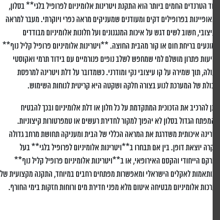
 הטרנדים החמים ביותר הוא התקנת ויטרינות אלומיניום לפרופיל בלגי** בסלון,
ופיינות בפרופילים דקים ומעודנים שמעניקים מראה כפרי ויוקרתי. מעבר למראה
צובי, חשוב לשים דגש על איכות המנגנונים ועל חלונות אלומיניום מבודדים
נעים בריחת חום או קור מהבית החוצה. **ויטרינות אלומיניום פרופיל קליל נוף**
עות פתרון מושלם למי שמחפש לשלב נופים פנורמיים עם בידוד תרמי ואקוסטי
לה, תוך שמירה על קו עיצובי נקי ומודרני. כשמדובר על דלת ויטרינה למרפסת
ולת של המערכת לנוע בצורה חלקה ושקטה היא קריטית לנוחות השימוש.
ן להרכיב את הזכוכית המתקדמת על כל חלון או דלת אלומיניום ובכך להבטיח
פתח הגדול בסלון לא יהפוך למקור לחדירת רעשים או טמפרטורות קיצוניות.
רינה איכותית משדרגת את המראה הכללי של הבית ומעניקה תחושת מרחב גדולה
קרה יוצאת דופן. בין אם תבחרו ב**ויטרינות אלומיניום לפרופיל בלגי** בעל
קם הייחודי והקסם האירופאי, או ב**ויטרינות אלומיניום פרופיל קליל נוף**
תאמות לאקלים הישראלי ומאפשרות מפתחים רחבים במיוחד, התקנה מקצועית של
כות אלומיניום מבטיחה איטום מלא מפני חדירת מים ורוחות חזקות בימי החורף.