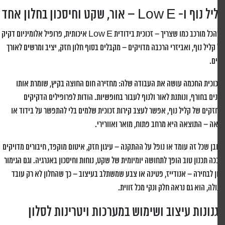
 ו- Low E – אור, שקט וחיסכון בחלון אחד
כשהכל מורכב כמו שצריך – זכוכית בידודית Low E איכותית, פרופיל אלומיניום דקיק
קליל נוף, ואביזרי הרכבה מדויקים – מקבלים בסוף חלון חזק, יציב ומרשים לאורך
ם.
וכית החכמה עושה את העבודה שלה: מחזירה חום החוצה בקיץ, שומרת אותו
ים בחורף, ונותנת לאור ולנוף לעבור בחופשיות. הודות לפרופילים הדקיקים
זקים של קליל נוף, אפשר לעצב קירות זכוכית שלמים בלי להתפשר על בידוד או
ה – התוצאה היא מרחב פתוח, מואר ואוורירי.
בן שכל זה עומד או נופל על ההתקנה – עיגון חזק, איטום מוקפד, חיבורים מדויקים
כה תכנון טוב הופך לתחושה יומיומית של שקט, נוחות וחיסכון באנרגיה. וגם הגימור
ן לבחירה – אנודייז, פטינה או צבע שמשתלב בעיצוב – כך שהחלון לא רק עובד
לה, הוא גם נראה חלק ונקי מכל זווית.
נונות עיצוב ושימוש במערכות ויטרינות לסלון