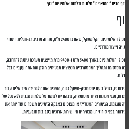
דף הבית
»
המוצרים
»
חלונות ודלתות אלומיניום
»
נוף
ף
פרופיל האלומיניום הקל משקל, שאורכו 2400 מ"מ, מהווה מרכיב רב-תכליתי ויסודי
ייה וייצור מודרניים.
פרופילי האלומיניום באורך 5400 מ"מ ו-9400 מ"מ מייצגים מערכת ניתנת להרחבה,
 הסגסוגת ותהליך האקסטרוזיה הנפוצים מבטיחים חוזק והתאמה עקביים בכל
לים.
דות זו, בשילוב עם יחס חוזק-משקל גבוה, הופכים אותה לבחירה אידיאלית עבור
רות, מגני מכונות וציוד אוטומציה, שבהם יש לשמור על שלמות מבנית ללא נטל של
 מוגזמת. הגימורים האנודייז או מצופים באבקה הזמינים משפרים עוד יותר את
דותה בפני קורוזיה, ומבטיחים חיי שירות ארוכים בסביבות תובעניות.