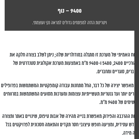
9400 – נוף
ויטרינות הזזה למפתחים גדולים למראה נקי ועוצמתי.
ח האמיתי של מערכת זו מתגלה במודולריות שלה; ניתן לשלב בצורה חלקה את
האורכיים 2400, 5400 ו-9400 מ"מ באמצעות מערכת אקולוגית סטנדרטית של
רים, סוגריים ומחברים.
מאפשר יצירה של כל דבר, החל מתחנות עבודה קומפקטיות המשתמשות בפרופילים
ים יותר ועד גנטריות תעשייתיות עצומות ומערכות מסועים המשתמשות במרווחים
ים של 9400 מ"מ.
ת ההרכבה והפירוק מאפשרת בנייה מהירה של אבות טיפוס, שינויים באתר ותצורה
ש עתידית, ומציעה חופש עיצובי חסר תקדים והתאמה חסכונית לפרויקטים בכל
 מידה.