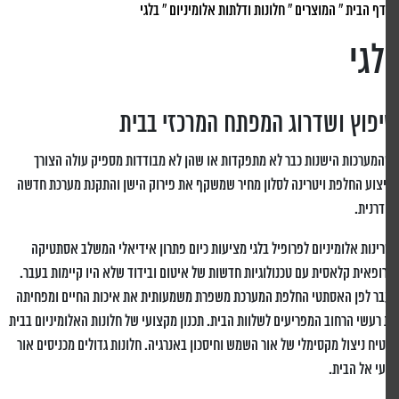
דף הבית
»
המוצרים
»
חלונות ודלתות אלומיניום
»
בלגי
גי
פוץ ושדרוג המפתח המרכזי בבית
מערכות הישנות כבר לא מתפקדות או שהן לא מבודדות מספיק עולה הצורך
צוע החלפת ויטרינה לסלון מחיר שמשקף את פירוק הישן והתקנת מערכת חדשה
דרנית.
רינות אלומיניום לפרופיל בלגי מציעות כיום פתרון אידיאלי המשלב אסתטיקה
ופאית קלאסית עם טכנולוגיות חדשות של איטום ובידוד שלא היו קיימות בעבר.
ר לפן האסתטי החלפת המערכת משפרת משמעותית את איכות החיים ומפחיתה
רעשי הרחוב המפריעים לשלוות הבית. תכנון מקצועי של חלונות האלומיניום בבית
יח ניצול מקסימלי של אור השמש וחיסכון באנרגיה. חלונות גדולים מכניסים אור
י אל הבית.