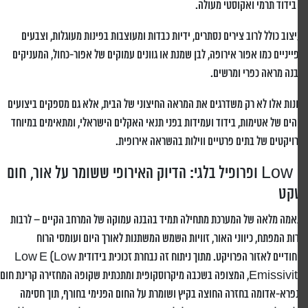
בידוד תרמי ואקוסטי מעולה.
צוב כולל לרוב צירים נסתרים, ידיות כבדות ומעוצבות בפינות מעוגלות, וצבעים
ייניים כמו אפור אירופה, לבן שמנת או גוונים עמוקים של אפור-כחול, המעניקים
נה מראה כפרי ומרשים.
נות אלו לא רק משדרגים את המראה החיצוני של הבית, אלא גם מספקים ביצועים
הים של אטימות, בידוד ועמידות בפני תנאי האקלים הישראלי, ומתאימים במיוחד
ויקטים של בתים פרטיים ווילות בהשראה אירופית
.
Low E ופרופיל בלגי: הדיוק האירופי ששומר על אור, חום
קט
מה מלאה של המערכת מתחילה תמיד בהבנה עמוקה של המרחב הקיים – לרבות
ות המפתח, כיווני האור, זוויות השמש המשתנות לאורך היום ועומסי הרוח
הייחודיים לאזור הפרויקט. מתוך ניתוח זה נבחרת זכוכית בידודית Low E (Low
Emissivity), המצופה בשכבה מיקרוסקופית ומתכתית שקופה המחזירה קרינת חום
פרא-אדומה בחזרה החוצה בקיץ ושומרת על החום הפנימי בחורף, תוך חסימה