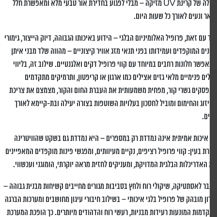
יעילה של קרינת UV מזיקה – מבלי לפגוע בחדירת אור טבעי מלא ומאפשרת חלל
ר ונעים לאורך כל שעות היום.
 עם זאת, פרופיל האלומיניום הבלגי – הידוע באיכותו הגבוהה, דיוק הייצור, גימורי
ים המוקפדים ועמידותו בפני תנאי מזג אוויר קיצוניים – מהווה שלד מבני איתן
פשר חלונות רחבים במיוחד עם קווי פרופיל דקים ואלגנטיים. שילוב זה, בליווי
ים פנימיים מלאי גזים אצילים כמו ארגון או קריפטון, ותרמיקים מתקדמים
סקים גשרי קור, מפחית משמעותית את העברת החום והקור, מצמצם את צריכת
זוג והחימום ומוביל לחסכון בעלויות השוטפות בצורה יעילה ובת-קיימא לאורך
ם.
איכות אמיתית אינה נמדדת רק במספרים – היא נמדדת גם בשקט שהוויטרינה
רת בעין: קווי פרופיל רציפים, נקיים מעיוותים, ומפגשי פינות מוקפדים המאפיינים
האדריכלות הבלגית המדויקת, ומעניקים לחזית מראה יוקרתי, הומוגני ועכשווי.
ר לאסתטיקה, שיקולי רוח ולחץ בסביבות מגורים מחייבים קשיחות מבנית גבוהה –
ון מובהק של פרופיל בלגי איכותי – בשילוב חיבורי עיגון מחושבים ומערכות הברגה
דמות המונעות רעידות מבניות, רעשי רוח והדהודים מיותרים. כך הופכת המערכת