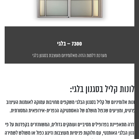
7300 – בלגי
מערכת דלתות הזזה מאלומיניום מעוצבת בסגנון בלגי
ונות
קליל
בסגנון בלגי:
נות
אלומיניום של קליל
בסגנון הבלגי משקפים מחויבות עמוקה לאומנות העיצוב
רטים, ומציעים שכפול מושלם של האסתטיקה הכפרית-אירופאית המסורתית.
רה מתאפיינת בפרופילים מסיביים ועומקים גדולים, המשוחזרים בקפדנות על פי
נון הבלגי האותנטי, עם חלוקות פנימיות מעוצבות וזיגוג כפול או משולש לשמירה