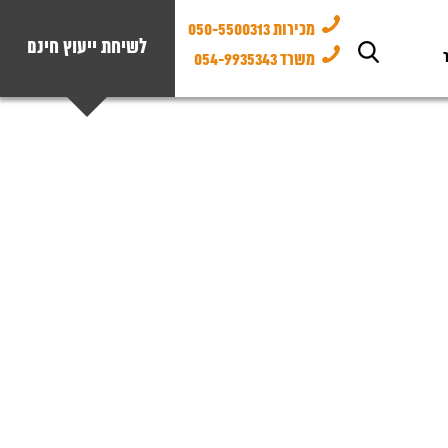
מכירות 050-5500313
לשיחת ייעוץ חינם
משרד 054-9935343