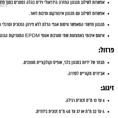
אפשרות לשילוב מנגנון החזרה הידראולי וידית בהלה נסתרים בתוך פרופ
אפשרות לשילוב עם מנגנון אינטרקום ותיבות דואר.
מנגנון חדשני המאפשר וויסות אגפי הדלת ללא פירוק הזכוכית וסרגלי הז
איטום איכותי באמצעות שתי מערכות אטמי EPDM המעניקות הגנה כפולה מפני חדירת מים ואוויר.
פרזול:
מבחר של ידיות בסגנון בלגי, אופיס וקולקציית מעצבים.
אביזרים מקוריים לסדרה.
זיגוג:
6 עד 13 מ"מ זכוכית רגילה.
4 עד 32 מ"מ או 37 עד 40 מ"מ זכוכית בידודית.