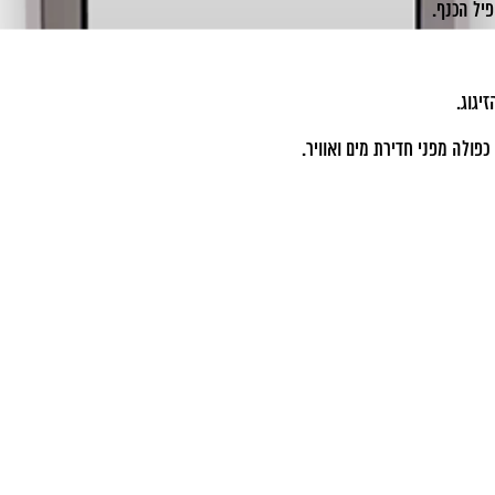
יל הכנף.
יגוג.