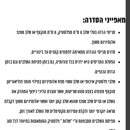
מאפייני הסדרה:
תריסי הזזה בעלי שלב 8 ס"מ מפלסטיק, 8 ס"מ מוקצף או שלב 1200
אלומיניום משוך.
סדרת תריסי ההזזה מתאימה לפתחים קטנים עד בינוניים.
הפעלת התריסים היא ידנית בכל צורותיה, גם בזמן פתיחת השלבים וגם בזמן
הזזת הכנפים.
שלבי פלסטיק איכותי או שלב עשוי מפח אלומיניום במילוי חומר פוליאוריטן
מוקצף מצופה בצבע מונע שריטות, אשר עוברת הליכי כיפוף המחזק את
השלב או תריס שלב 1200 שהוא שלב קטן יותר ועשוי אלומיניום משוך לקבלת
מראה יוקרתי יותר ולקלת עמידות מקסימלית של השלב לאורך זמן.
תפיסת השלבים מתבצעת ע"י "שלות " פלסטיק המותאמות במיוחד לכל סוג