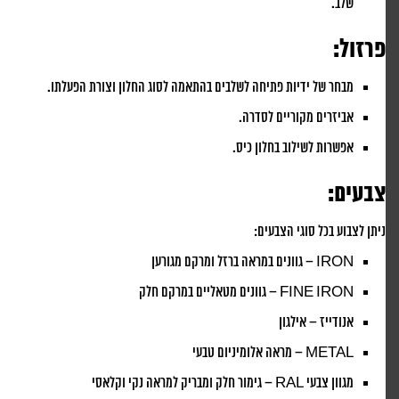
שלב.
פרזול:
מבחר של ידיות פתיחה לשלבים בהתאמה לסוג החלון וצורת הפעלתו.
אביזרים מקוריים לסדרה.
אפשרות לשילוב בחלון כיס.
צבעים:
ניתן לצבוע בכל סוגי הצבעים:
IRON – גוונים במראה ברזל ומרקם מגורען
FINE IRON – גוונים מטאליים במרקם חלק
אנודייז – אילגון
METAL – מראה אלומיניום טבעי
מגוון צבעי RAL – גימור חלק ומבריק למראה נקי וקלאסי