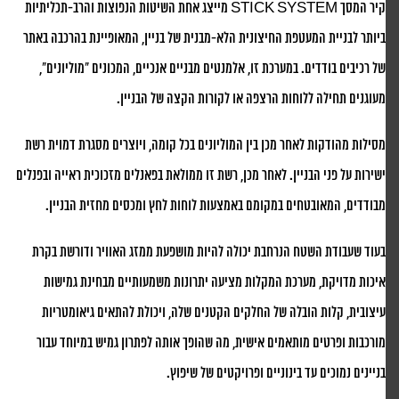
קיר המסך STICK SYSTEM מייצג אחת השיטות הנפוצות והרב-תכליתיות
ביותר לבניית המעטפת החיצונית הלא-מבנית של בניין, המאופיינת בהרכבה באתר
של רכיבים בודדים. במערכת זו, אלמנטים מבניים אנכיים, המכונים "מוליונים",
מעוגנים תחילה ללוחות הרצפה או לקורות הקצה של הבניין.
מסילות מהודקות לאחר מכן בין המוליונים בכל קומה, ויוצרים מסגרת דמוית רשת
ישירות על פני הבניין. לאחר מכן, רשת זו ממולאת בפאנלים מזכוכית ראייה ובפנלים
מבודדים, המאובטחים במקומם באמצעות לוחות לחץ ומכסים מחזית הבניין.
בעוד שעבודת השטח הנרחבת יכולה להיות מושפעת ממזג האוויר ודורשת בקרת
איכות מדויקת, מערכת המקלות מציעה יתרונות משמעותיים מבחינת גמישות
עיצובית, קלות הובלה של החלקים הקטנים שלה, ויכולת להתאים גיאומטריות
מורכבות ופרטים מותאמים אישית, מה שהופך אותה לפתרון גמיש במיוחד עבור
בניינים נמוכים עד בינוניים ופרויקטים של שיפוץ.