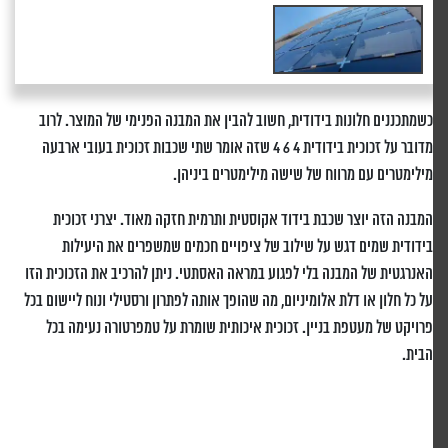
כשמתכננים חלונות בידודית, חשוב להבין את המבנה הפנימי של המוצר. לרוב
מדובר על זכוכית בידודית 4 6 4 שזה אומר שתי שכבות זכוכית בעובי ארבעה
מילימטרים עם מרווח של שישה מילימטרים ביניהן.
המבנה הזה יוצר שכבת בידוד אקוסטית ותרמית חזקה מאוד. יצרני זכוכית
בידודית שמים דגש על שילוב של ציפויים חכמים שמשפרים את היעילות
האנרגטית של המבנה בלי לפגוע במראה האסתטי. ניתן להרכיב את הזכוכית הזו
על כל חלון או דלת אלומיניום, מה שהופך אותה לפתרון ורסטילי ונוח ליישום בכל
פרויקט של מעטפת בניין. זכוכית איכותית שומרת על טמפרטורה נעימה בכל
הבית.