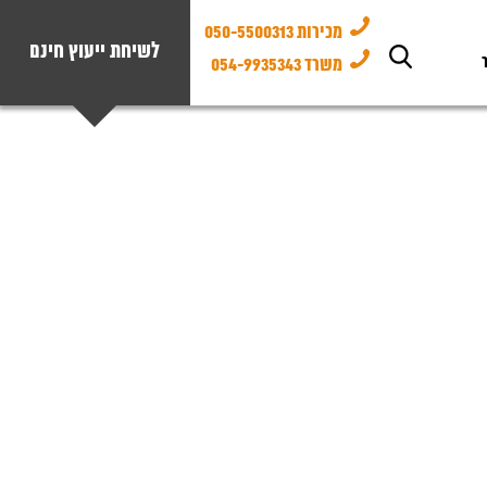
מכירות 050-5500313
לשיחת ייעוץ חינם
משרד 054-9935343