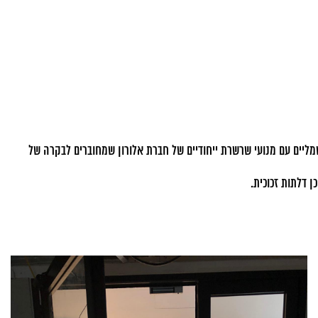
 ובביצוע של חברת מעדר נמרוד בע"מ, בעבודה זו שילבנו דלתות מדגמי קליל 2000 כולל חלונות קיפ חשמליים עם מנועי שרשרת ייחודיים של חברת אלורון שמחוברים לבקרה של
ן דלתות זכוכית.