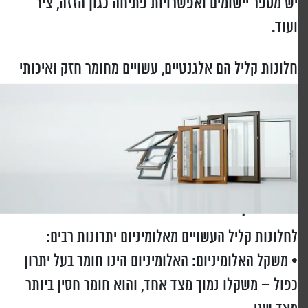
יש מספר יישומים ואפשרויות פתיחה כגון הזזה, ציר
ועוד.
חלונות קליל הם אלגנטיים, עשויים מחומר חזק ואיכותי
ומאפשרים להנות מכל העולמות – חיבור אל החוץ
והטבע תוך שמירה על עיצוב מודרני, מינימליסטי וחדשני
ומקנה לכם את האפשרות לעצב את חלל הבית הפנימי
וחלל הבית החיצוני.
חלונות קליל מאלומיניום
לחלונות קליל העשויים מאלומיניום יתרונות רבים:
• משקל האלומיניום: האלומיניום הינו חומר בעל יתרון
כפול – משקלו נמוך מצד אחד, והוא חומר חסין ביותר