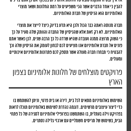
אז איך נבטיח התקנה טובה של חלונות אלומיניום בצפון? אם כן אתם צריכים
להבין כי אחד הדברים אשר הכי משפיעים על רמת החלונות ושאר מוצרי
האלומיניום הוא הניסיון של חברת האלומיניום.
חברה מנוסה ראתה כבר הכול ולכן היא תדע בדיוק כיצד לייצר את מוצרי
האלומיניום. לא רק זאת אלא שהניסיון של החברה והוותק שלה מעיד על כך
כי השוק מרוצה ממנה ועובדה שהיא שרדה כל כך הרבה שנים. לכן כאשר אתם
פונים אל חברת אלומיניום אנו מציעים לכם לבחון לעומק את הניסיון שלה וכך
להבטיח כי תבחרו חברה מעולה אשר תספק לכם פתרונות אלומיניום איכותיים
ומעולים.
פרויקטים מוצלחים של חלונות אלומיניום בצפון
הארץ
השימוש באלומיניום מתאים לכל בית, דירה או בית פרטי, וניתן להשתמש בו
כדי ליצור עיצובים מרשימים. דוגמה נהדרת לשימוש באלומיניום תוכלו לראות
בפרויקט וילה בעתלית, בו השתמשנו בפרופילי אלומיניום לסגירה של כל פתחי
הבית, בשימוש של תריסים חשמליים עם ארגזי גלילה נסתרים.