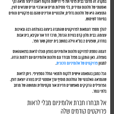
במקרה זה מדובר בבית פרטי ועל פי דרישות הלקוח דאגנו ליצור מראה נקי
ואסטתי של חלונות עמידים, בלי מסילות תריס או ארגזי תריס שנראים לעין.
התוצאה היא של חלונות גדולים, אלגנטיים ועדינים שהם גם פרקטיים ונוחים
במיוחד לשימוש.
להלך מספר דוגמאות לפרויקטים שהחברה ביצעה בהצלחה רבה ובאיכות
עצומה: בבית מלון קדם בטירת הכרמל, מרכז דוד אור עקיבא, בית אבות
בחדרה, שופטים 2 בת"א ווילה במושב בית יצחק שער חפר.
דוגמה נוספת לפרויקט חלונות אלומיניום בצפון תוכלו לראות בפנאטהאוס
בעפולה. כאן הותקן גג מפנל מבודד וגם חלונות אלומיניום עם דלתות הזזה.
למגוון
פרויקטים של אלומיניום וזכוכית
.
הכל כמובן בהתאמה אישית ללקוח ולתנאי החלל הספציפי. ניתן לראות
שהמראה האלגנטי של החלונות מוסיף ערך אסתטי לבית בצורה יוצאת דופן.
הפרופילים הדקיקים מאפשרים חדירת אור מקסימלית ותחושה של מרחב
בלתי נגמר.
אל תבחרו חברת אלומיניום מבלי לראות
פרויקטים קודמים שלה