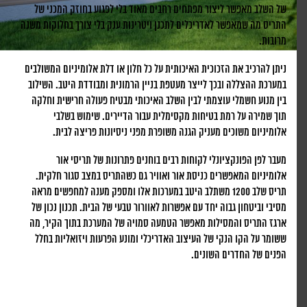
של השלב מאפשר ליצור מפתחים רחבים מאוד בלי לפגוע בחוזק המכני של
התריס מה שמאפשר לאדריכלים לתכנן ויטרינות ענק בלי צורך בחלוקות משנה
מרובות.
ניתן להרכיב את הזכוכית האיכותית על כל חלון או דלת אלומיניום המשולבים
במערכת ההצללה ובכך לייצר מעטפת בניין הרמונית ומבודדת היטב. השילוב
בין מנוע חשמלי עוצמתי לבין השלב האיכותי מבטיח פעולה חרישית וחלקה
תוך שמירה על רמת בטיחות מקסימלית עבור הדיירים. שימוש בשלבי
אלומיניום משוכים מעניק הגנה משופרת מפני ניסיונות פריצה לבית.
מעבר לפן הפונקציונלי לקוחות רבים בוחנים פתרונות של תריסי אור
אלומיניום המאפשרים כניסת אור ואוויר גם כשהתריס במצב סגור חלקית.
תריס שלב 1200 משתלב היטב במערכות אלו ומספק מענה למחפשים מראה
מסיבי וביטחון גבוה יחד עם אפשרות לאוורור טבעי של הבית. תכנון נכון של
ארגז התריס והמסילות מאפשר הטמעה סמויה של המערכת בתוך הקיר, מה
ששומר על הקו הנקי של העיצוב האדריכלי ומונע הפרעות ויזואליות בחלל
הפנים של החדרים השונים.