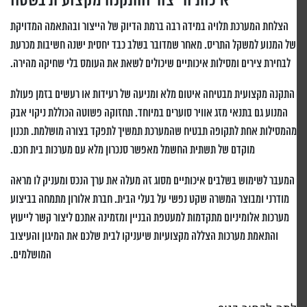
איכות הייצור והתקנה מקצועית בשטח
הצלחת המערכת תלויה במידה רבה ברמת הדיוק של הייצור ובהתאמה המדויקת
של המנוע למשקל התריס. מאחר שמדובר בשלב כבד יחסית ישנה חשיבות מכרעת
לבחירת צירים ומסילות איכותיים שיכולים לשאת את העומס בלי שחיקה מהירה.
התקנה מקצועית מבטיחה איטום מלא ומניעה של רעידות או רעשים בזמן פעולת
המנוע גם בתנאי מזג אוויר סוערים במיוחד. תחזוקה פשוטה הכוללת ניקוי אבק
מהמסילות אחת לתקופה תבטיח שהמערכת תמשיך לתפקד בצורה מושלמת. תכנון
מוקדם של תשתית החשמל מאפשר סנכרון מלא עם מערכות בית חכם.
המעבר לשימוש בשלבים איכותיים מסוג זה מעלה את ערך הנכס ומעניק לו מראה
מודרני ומבוצר המשרה שקט נפשי על בעלי הבית. חברת אלורון מתמחה בביצוע
מערכות אלומיניום מתקדמות למעטפת הבניין ומזמינה אתכם ליצור קשר לייעוץ
והתאמת מערכות הצללה מקצועיות שיעניקו לבית שלכם את המיגון והעיצוב
המושלמים.