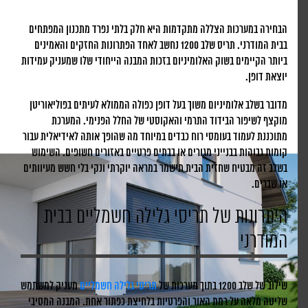
הבחירה במערכות הצללה מתקדמות היא חלק בלתי נפרד מתכנון המפתחים
בבית המודרני. תריס שלב 1200 נחשב לאחד הפתרונות החזקים והאמינים
ביותר הקיימים בשוק האלומיניום בזכות המבנה הייחודי שלו שמעניק עמידות
יוצאת דופן.
מדובר בשלב אלומיניום משוך בעל דופן כפולה הממולא לעיתים בפוליאוריטן
מוקצף לשיפור הבידוד התרמי והאקוסטי של החלל הפנימי. המערכת
מתוכננת לעמוד בעומסי רוח כבדים במיוחד מה שהופך אותה לאידיאלית עבור
קומות גבוהות בבנייני מגורים או בבתים פרטיים באזורים חשופים. השימוש
בשלב זה מבטיח שחזית הבית תישמר במראה יוקרתי ונקי בלי חשש מעיוותים
או שברים.
היתרונות של תריסי גלילה חשמליים בבית
המודרני
שילוב של שלב 1200 בתוך מערכות של
תריסי גלילה חשמליים
מעניק למשתמש
שליטה מלאה על רמת האור והפרטיות בלחיצת כפתור אחת. המבנה המסיבי