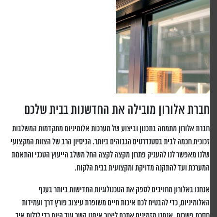
חברת אלורון מובילה את החדשנות בבית שלכם
חברת אלורון מתמחה בתכנון וביצוע של מערכות אלומיניום מתקדמות המשלבות
זכוכית חכמה לבית בסטנדרטים הגבוהים ביותר. הניסיון הרב של הצוות המקצועי
שלנו מאפשר לנו להעניק פתרון מקצה לקצה החל משלב הייעוץ הטכני והתאמת
המערכת ועד להתקנה מדויקת ומקצועית בבית הלקוח.
אנחנו באלורון מחויבים לספק את הטכנולוגיות החדישות ביותר בענף
האלומיניום, כדי להבטיח לכם איכות חיים משופרת עיצוב פורץ דרך ועמידות
חסרת פשרות. אנחנו מזמינים אתכם ליצור איתנו קשר עוד היום כדי לגלות איך