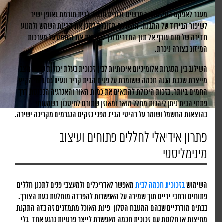
מעבר לאפקט הוויזואלי המרשים זכוכית חכמה לבית תורמת באופן ישיר
לשיפור הבידוד של המבנה. המערכת מסוגלת לסנן את קרינת השמש ולמנוע
חדירה של חום עודף אל תוך החדרים וכך להפחית את העומס על מערכות
המיזוג בצורה ניכרת.
השילוב בין מסגרות אלומיניום איכותיות לבין זכוכית בעלת יכולות שינוי מצב
מייצרת שכבת הגנה חכמה ששומרת על פנים הבית קריר ונעים גם בימי הקיץ
החמים ביותר. בזכות היכולת להתאים את כמות האור והאנרגיה הנכנסת דרך
פתחי הבית ניתן ליהנות מחלל מואר ומאוזן שתורם לחיסכון משמעותי
בהוצאות החשמל ושומר על רהיטי הבית מפני נזקים הנגרמים מקרינה ישירה.
פתרון אידיאלי לחללים פתוחים ועיצוב
מינימליסטי
השימוש
בזכוכית חכמה לבית
מאפשר לאדריכלים ולמעצבי פנים לתכנן חללים
פתוחים ורחבי ידיים תוך שמירה על האפשרות להפרדה מוחלטת בעת הצורך.
בבתים מודרניים שבהם המטבח הסלון ופינת האוכל מתמזגים זה בזה התקנת
מחיצות או חלונות עם זכוכית חכמה מאפשרת לייצר פרטיות ברגע אחד, בלי