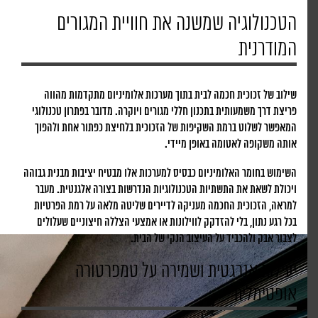
הטכנולוגיה שמשנה את חוויית המגורים
המודרנית
שילוב של זכוכית חכמה לבית בתוך מערכות אלומיניום מתקדמות מהווה
פריצת דרך משמעותית בתכנון חללי מגורים ויוקרה. מדובר בפתרון טכנולוגי
המאפשר לשלוט ברמת השקיפות של הזכוכית בלחיצת כפתור אחת ולהפוך
אותה משקופה לאטומה באופן מיידי.
השימוש בחומר האלומיניום כבסיס למערכות אלו מבטיח יציבות מבנית גבוהה
ויכולת לשאת את התשתיות הטכנולוגיות הנדרשות בצורה אלגנטית. מעבר
למראה, הזכוכית החכמה מעניקה לדיירים שליטה מלאה על רמת הפרטיות
בכל רגע נתון, בלי להזדקק לווילונות או אמצעי הצללה חיצוניים שעלולים
לצבור אבק ולהכביד על העיצוב הנקי של הבית.
יעילות אנרגטית ושמירה על טמפרטורה
אופטימלית